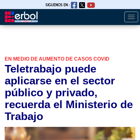
SIGUENOS EN :
Togg
Pasar
navi
al
contenido
principal
EN MEDIO DE AUMENTO DE CASOS COVID
Teletrabajo puede
aplicarse en el sector
público y privado,
recuerda el Ministerio de
Trabajo