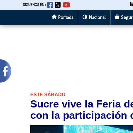
SIGUENOS EN :
Portada
Nacional
Segur
Pasar
al
contenido
principal
ESTE SÁBADO
Sucre vive la Feria d
con la participación