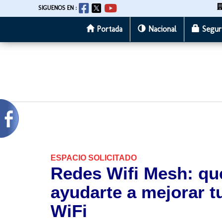
SIGUENOS EN :
Portada
Nacional
Segur
Pasar
al
contenido
principal
ESPACIO SOLICITADO
Redes Wifi Mesh: q
ayudarte a mejorar t
WiFi