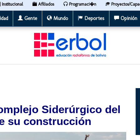
Institucional
Afiliados
Programaci�n
Proyectos/Capa
idad
Gente
Mundo
Deportes
Opinión
omplejo Siderúrgico del
e su construcción