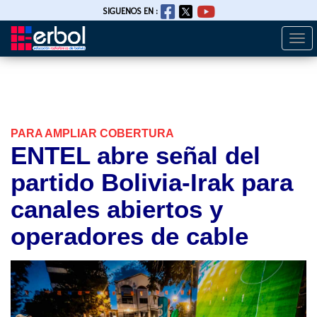
SIGUENOS EN :
Togg
Pasar
navi
al
contenido
principal
PARA AMPLIAR COBERTURA
ENTEL abre señal del
partido Bolivia-Irak para
canales abiertos y
operadores de cable