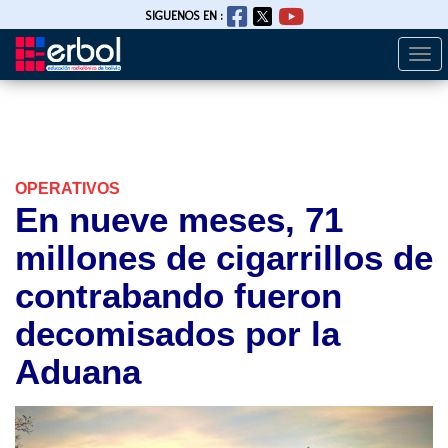
SIGUENOS EN :
Togg
Pasar
navi
al
contenido
principal
OPERATIVOS
En nueve meses, 71
millones de cigarrillos de
contrabando fueron
decomisados por la
Aduana