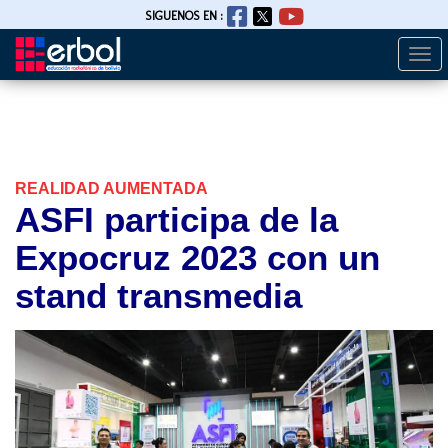
SIGUENOS EN :
Togg
Pasar
navi
al
contenido
principal
REALIDAD AUMENTADA
ASFI participa de la
Expocruz 2023 con un
stand transmedia