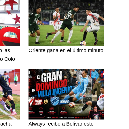
o las
Oriente gana en el último minuto
o Colo
racha
Always recibe a Bolívar este