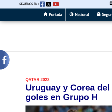
SIGUENOS EN :
Portada
Nacional
Segur
Pasar
al
contenido
principal
QATAR 2022
Uruguay y Corea del
goles en Grupo H