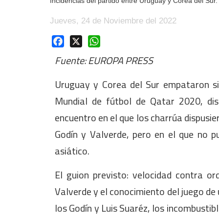
Incidencias del partido entre Uruguay y Corea del Sur.
Jueves, 24 de Noviembre del 2022
Facebook
X
WhatsApp
Fuente: EUROPA PRESS
Uruguay y Corea del Sur empataron sin
Mundial de fútbol de Qatar 2020, di
encuentro en el que los charrúa dispusie
Godín y Valverde, pero en el que no p
asiático.
El guion previsto: velocidad contra o
Valverde y el conocimiento del juego de 
los Godín y Luis Suaréz, los incombustib