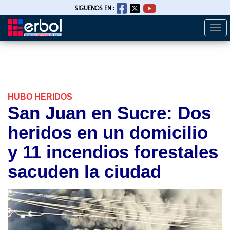
SIGUENOS EN :
Togg
Pasar
navi
al
contenido
principal
HUBO HERIDOS
San Juan en Sucre: Dos
heridos en un domicilio
y 11 incendios forestales
sacuden la ciudad