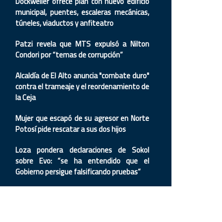
Dockweiler ofrece plan con nuevo edificio
municipal, puentes, escaleras mecánicas,
túneles, viaductos y anfiteatro
Patzi revela que MTS expulsó a Nilton
Condori por “temas de corrupción”
Alcaldía de El Alto anuncia "combate duro"
contra el trameaje y el reordenamiento de
la Ceja
Mujer que escapó de su agresor en Norte
Potosí pide rescatar a sus dos hijos
Loza pondera declaraciones de Sokol
sobre Evo: “se ha entendido que el
Gobierno persigue falsificando pruebas”