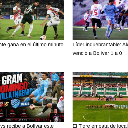
nte gana en el último minuto
Líder inquebrantable: A
venció a Bolívar 1 a 0
ys recibe a Bolívar este
El Tigre empata de loca