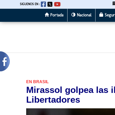
SIGUENOS EN :
Portada
Nacional
Segur
Pasar
al
contenido
principal
EN BRASIL
Mirassol golpea las 
Libertadores