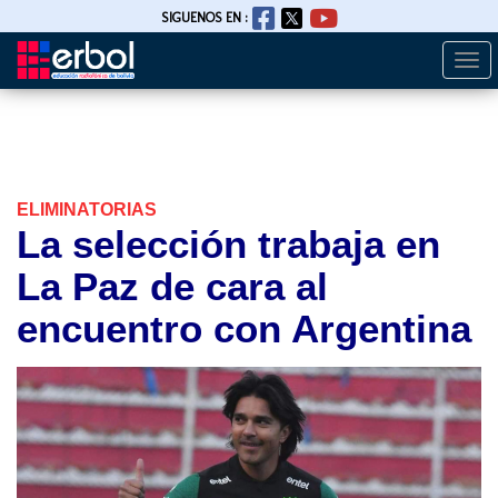
SIGUENOS EN :
Togg
Pasar
navi
al
contenido
principal
ELIMINATORIAS
La selección trabaja en
La Paz de cara al
encuentro con Argentina