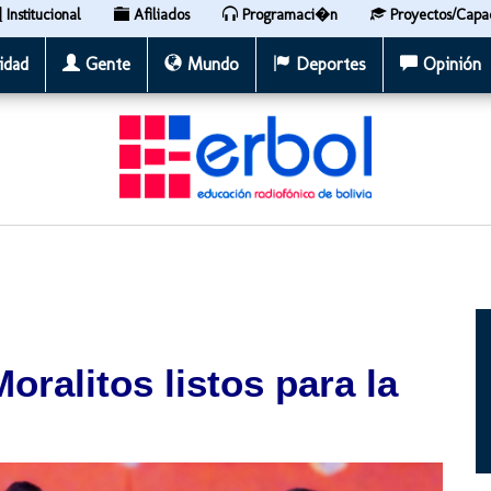
Institucional
Afiliados
Programaci�n
Proyectos/Capa
idad
Gente
Mundo
Deportes
Opinión
ralitos listos para la