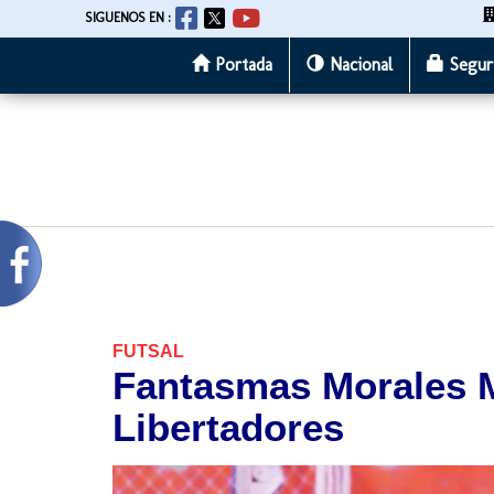
SIGUENOS EN :
Portada
Nacional
Segur
Pasar
al
contenido
principal
FUTSAL
Fantasmas Morales Mo
Libertadores