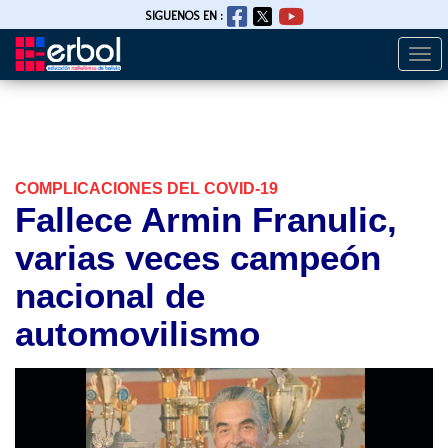
SIGUENOS EN :
Togg
Pasar
navi
al
contenido
principal
COMPLICACIONES DEL COVID-19
Fallece Armin Franulic,
varias veces campeón
nacional de
automovilismo