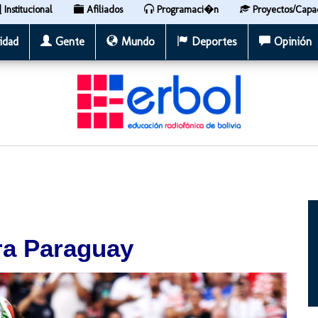
Institucional
Afiliados
Programaci�n
Proyectos/Capa
idad
Gente
Mundo
Deportes
Opinión
ra Paraguay