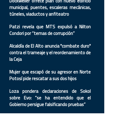
Dockweiler ofrece plan con nuevo edificio
municipal, puentes, escaleras mecánicas,
túneles, viaductos y anfiteatro
Patzi revela que MTS expulsó a Nilton
Condori por “temas de corrupción”
Alcaldía de El Alto anuncia "combate duro"
contra el trameaje y el reordenamiento de
la Ceja
Mujer que escapó de su agresor en Norte
Potosí pide rescatar a sus dos hijos
Loza pondera declaraciones de Sokol
sobre Evo: “se ha entendido que el
Gobierno persigue falsificando pruebas”