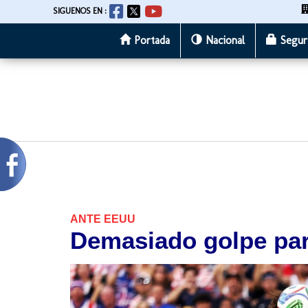
SIGUENOS EN :
Portada
Nacional
Segur
Pasar
al
contenido
principal
ANTE EEUU
Demasiado golpe pa