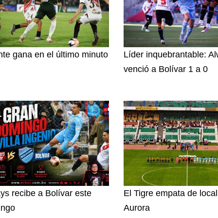
nte gana en el último minuto
Líder inquebrantable: A
venció a Bolívar 1 a 0
ys recibe a Bolívar este
El Tigre empata de loca
ingo
Aurora