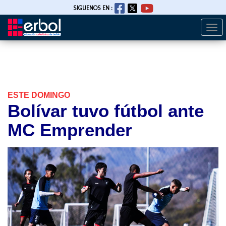
SIGUENOS EN :
Togg
Pasar
navi
al
contenido
principal
ESTE DOMINGO
Bolívar tuvo fútbol ante
MC Emprender