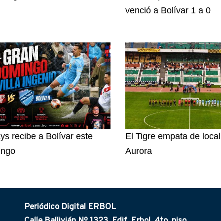
venció a Bolívar 1 a 0
ys recibe a Bolívar este
El Tigre empata de loca
ingo
Aurora
Periódico Digital ERBOL
Calle Ballivián Nº 1323, Edif. Erbol. 4to. piso