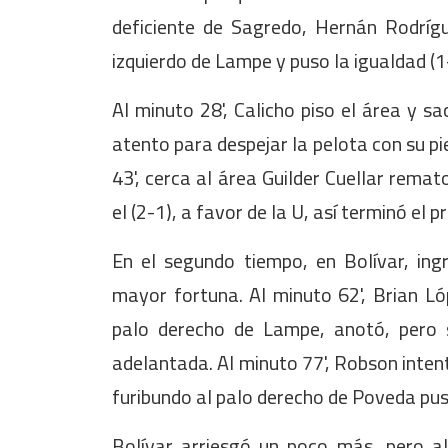
deficiente de Sagredo, Hernán Rodrígu
izquierdo de Lampe y puso la igualdad (1
Al minuto 28', Calicho piso el área y s
atento para despejar la pelota con su pie
43', cerca al área Guilder Cuellar rema
el (2-1), a favor de la U, así terminó el 
En el segundo tiempo, en Bolívar, in
mayor fortuna. Al minuto 62', Brian Ló
palo derecho de Lampe, anotó, pero 
adelantada. Al minuto 77', Robson inten
furibundo al palo derecho de Poveda pusó
Bolívar arriesgó un poco más, pero al