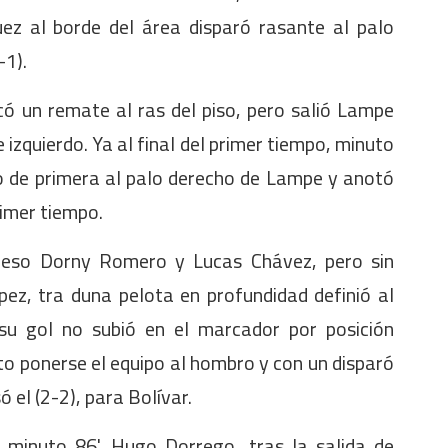
ez al borde del área disparó rasante al palo
-1).
acó un remate al ras del piso, pero salió Lampe
 izquierdo. Ya al final del primer tiempo, minuto
to de primera al palo derecho de Lampe y anotó
primer tiempo.
greso Dorny Romero y Lucas Chávez, pero sin
pez, tra duna pelota en profundidad definió al
su gol no subió en el marcador por posición
to ponerse el equipo al hombro y con un disparó
 el (2-2), para Bolívar.
 minuto 86', Hugo Dorrego, tras la salida de