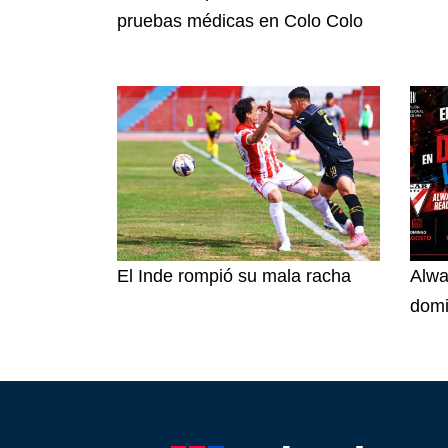
pruebas médicas en Colo Colo
El Inde rompió su mala racha
Alwa
dom