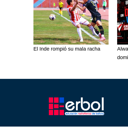
El Inde rompió su mala racha
Alwa
dom