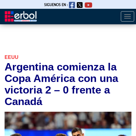
SIGUENOS EN :
Togg
Pasar
navi
al
contenido
principal
EEUU
Argentina comienza la
Copa América con una
victoria 2 – 0 frente a
Canadá