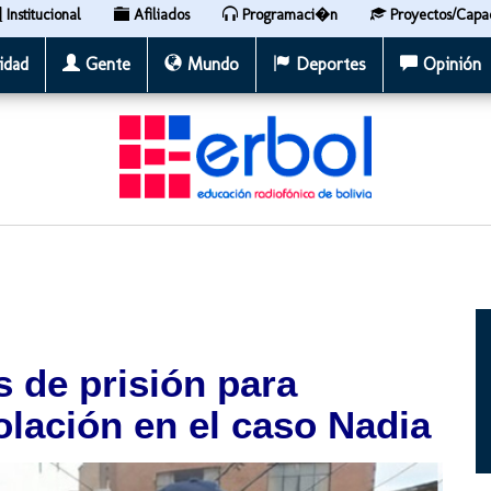
Institucional
Afiliados
Programaci�n
Proyectos/Capa
idad
Gente
Mundo
Deportes
Opinión
s de prisión para
olación en el caso Nadia