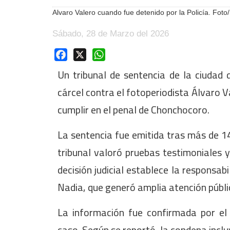
Alvaro Valero cuando fue detenido por la Policía. Fot
Sábado, 28 de Marzo del 2026
Facebook
X
WhatsApp
Un tribunal de sentencia de la ciudad
cárcel contra el fotoperiodista Álvaro V
cumplir en el penal de Chonchocoro.
La sentencia fue emitida tras más de 14 
tribunal valoró pruebas testimoniales y
decisión judicial establece la responsa
Nadia, que generó amplia atención públi
La información fue confirmada por el
caso. Según se reportó, la condena incl