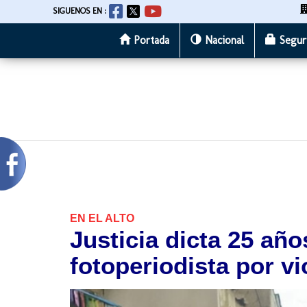
SIGUENOS EN :
Portada
Nacional
Segur
Pasar
al
contenido
principal
EN EL ALTO
Justicia dicta 25 año
fotoperiodista por vi