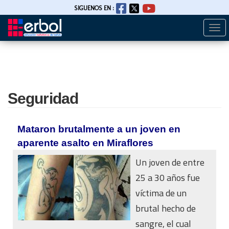
SIGUENOS EN :
Togg
Pasar
navi
al
contenido
principal
Seguridad
Mataron brutalmente a un joven en
aparente asalto en Miraflores
Un joven de entre
25 a 30 años fue
víctima de un
brutal hecho de
sangre, el cual