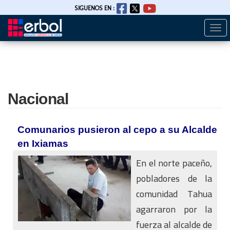
SIGUENOS EN :
Togg
Pasar
navi
al
contenido
principal
Nacional
Comunarios pusieron al cepo a su Alcalde
en Ixiamas
En el norte paceño,
pobladores de la
comunidad Tahua
agarraron por la
fuerza al alcalde de