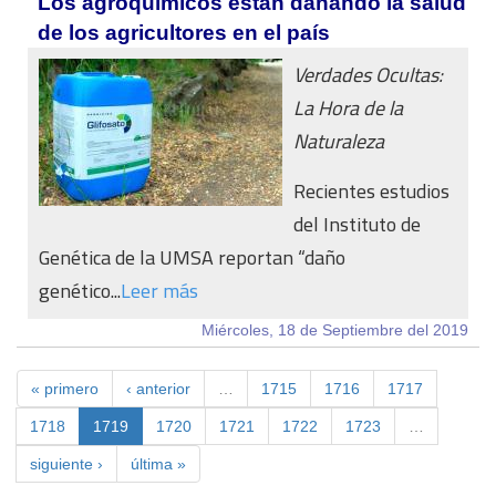
Los agroquímicos están dañando la salud
de los agricultores en el país
Verdades Ocultas:
La Hora de la
Naturaleza
Recientes estudios
del Instituto de
Genética de la UMSA reportan “daño
genético...
Leer más
Miércoles, 18 de Septiembre del 2019
« primero
‹ anterior
…
1715
1716
1717
1718
1719
1720
1721
1722
1723
…
siguiente ›
última »