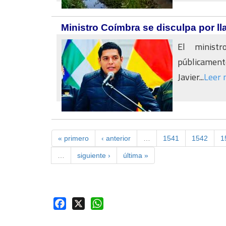
Ministro Coímbra se disculpa por l
El ministr
públicamente
Javier...
Leer 
« primero
‹ anterior
…
1541
1542
1
…
siguiente ›
última »
Facebook
X
WhatsApp