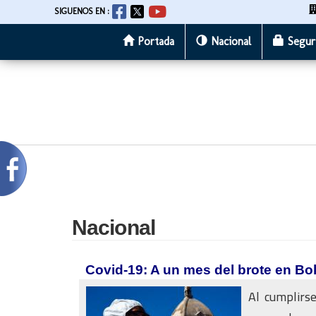
SIGUENOS EN :
Portada
Nacional
Segur
Pasar
al
contenido
principal
Nacional
Covid-19: A un mes del brote en Bol
Al cumplirs