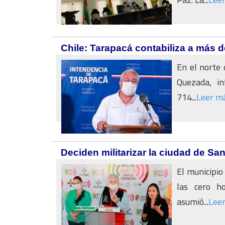
Chile: Tarapacá contabiliza a más d
En el norte 
Quezada, in
714...
Leer m
Deciden militarizar la ciudad de Sa
El municipio
las cero h
asumió...
Lee