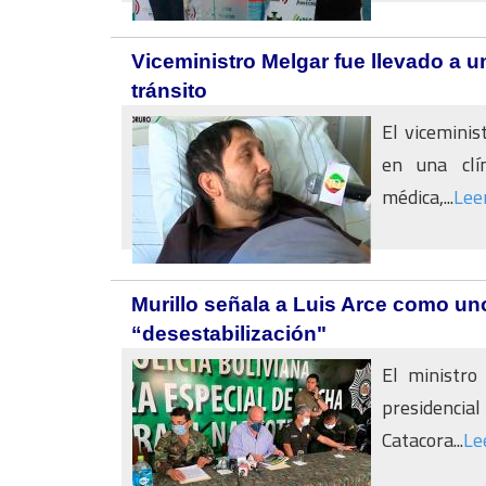
Viceministro Melgar fue llevado a u
tránsito
El viceminis
en una clí
médica,...
Lee
Murillo señala a Luis Arce como uno
“desestabilización"
El ministro
presidencia
Catacora...
Le