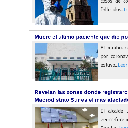
casos de co
fallecidos...
L
Muere el último paciente que dio po
El hombre de
por coronav
estuvo...
Leer
Revelan las zonas donde registraro
Macrodistrito Sur es el más afectad
El alcalde 
georreferenc
Paz. La...
Lee