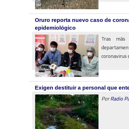
Oruro reporta nuevo caso de corona
epidemiológico
Tras más d
departamento
coronavirus c
Exigen destituir a personal que ent
Por
Radio P