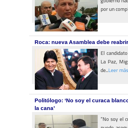
gobierno nac
por un comple
Roca: nueva Asamblea debe reabrir
El candidato
La Paz, Mig
de...
Leer má
Politólogo: ‘No soy el curaca blanc
la cana’
“No soy el c
puedo asegu