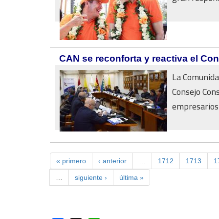
CAN se reconforta y reactiva el Co
La Comunidad
Consejo Cons
empresarios d
« primero
‹ anterior
…
1712
1713
1
…
siguiente ›
última »