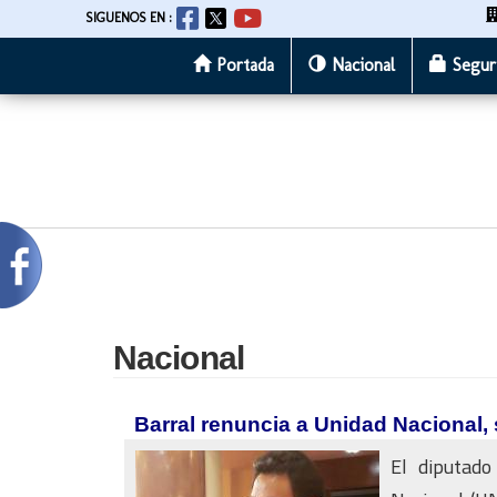
SIGUENOS EN :
Portada
Nacional
Segur
Pasar
al
contenido
principal
Nacional
Barral renuncia a Unidad Nacional,
El diputado