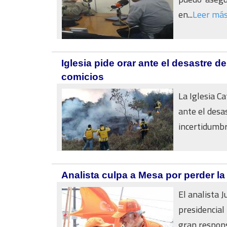
en...
Leer má
Iglesia pide orar ante el desastre d
comicios
La Iglesia C
ante el desas
incertidumbre
Analista culpa a Mesa por perder l
El analista 
presidencial
gran responsa