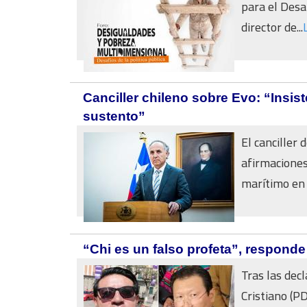
para el Desar
director de...
Canciller chileno sobre Evo: “Insi
sustento”
El canciller 
afirmaciones
marítimo en 
“Chi es un falso profeta”, respond
Tras las dec
Cristiano (P