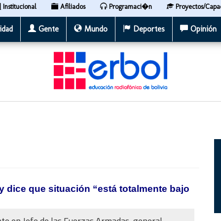
Institucional
Afiliados
Programaci�n
Proyectos/Capa
idad
Gente
Mundo
Deportes
Opinión
y dice que situación “está totalmente bajo
te en Jefe de las Fuerzas Armadas, general