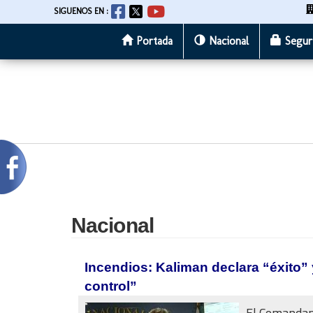
SIGUENOS EN :
Portada
Nacional
Segur
Pasar
al
contenido
principal
Nacional
Incendios: Kaliman declara “éxito” 
control”
El Comandan