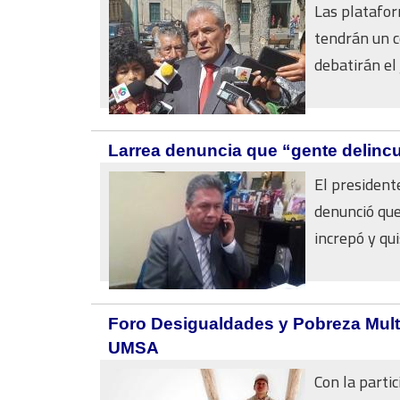
Las platafor
tendrán un c
debatirán el j
Larrea denuncia que “gente delincue
El president
denunció que
increpó y qui
Foro Desigualdades y Pobreza Multi
UMSA
Con la parti