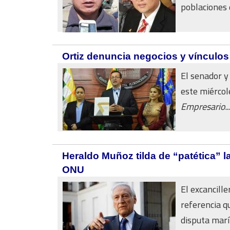
poblaciones d
Ortiz denuncia negocios y vínculos
El senador y
este miérco
Empresario
...
Heraldo Muñoz tilda de “patética” l
ONU
El excancille
referencia q
disputa marít