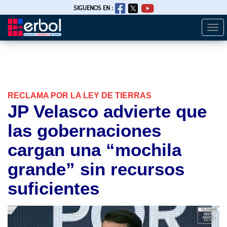
SIGUENOS EN :
Togg
Pasar
navi
al
contenido
principal
RECLAMA POR LA LEY DE TIERRAS
JP Velasco advierte que
las gobernaciones
cargan una “mochila
grande” sin recursos
suficientes