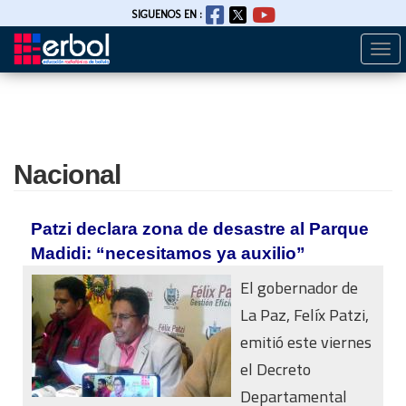
SIGUENOS EN :
Togg
Pasar
navi
al
contenido
principal
Nacional
Patzi declara zona de desastre al Parque
Madidi: “necesitamos ya auxilio”
El gobernador de
La Paz, Felíx Patzi,
emitió este viernes
el Decreto
Departamental