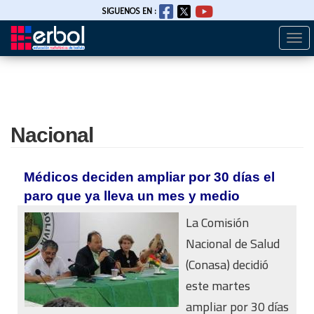
SIGUENOS EN :
Togg
Pasar
navi
al
contenido
principal
Nacional
Médicos deciden ampliar por 30 días el
paro que ya lleva un mes y medio
La Comisión
Nacional de Salud
(Conasa) decidió
este martes
ampliar por 30 días