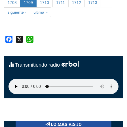
1708
1709
1710
1711
1712
1713
…
siguiente ›
última »
Facebook
X
WhatsApp
erbol
Transmitiendo radio
LO MÁS VISTO