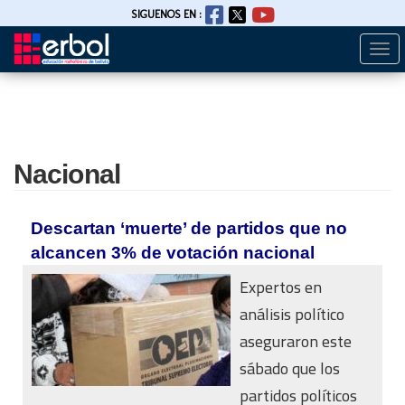
SIGUENOS EN :
Togg
Pasar
navi
al
contenido
principal
Nacional
Descartan ‘muerte’ de partidos que no
alcancen 3% de votación nacional
Expertos en
análisis político
aseguraron este
sábado que los
partidos políticos