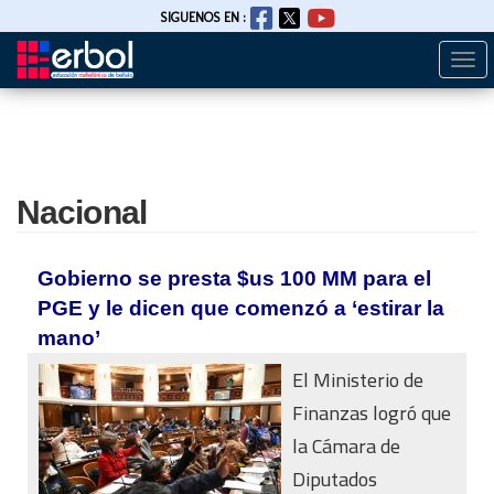
SIGUENOS EN :
Togg
Pasar
navi
al
contenido
principal
Nacional
Gobierno se presta $us 100 MM para el
PGE y le dicen que comenzó a ‘estirar la
mano’
El Ministerio de
Finanzas logró que
la Cámara de
Diputados