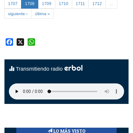
1707
1708
1709
1710
1711
1712
…
siguiente ›
última »
Facebook
X
WhatsApp
erbol
Transmitiendo radio
LO MÁS VISTO