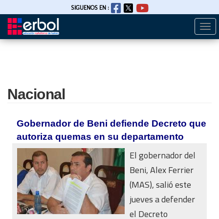
SIGUENOS EN :
Togg
Pasar
navi
al
contenido
principal
Nacional
Gobernador de Beni defiende Decreto que
autoriza quemas en su departamento
El gobernador del
Beni, Alex Ferrier
(MAS), salió este
jueves a defender
el Decreto