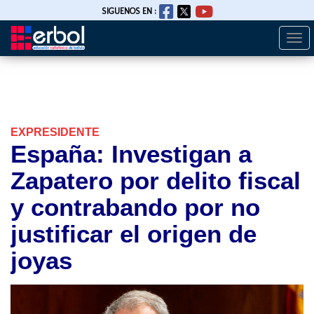
SIGUENOS EN :
Togg
Pasar
navi
al
contenido
principal
EXPRESIDENTE
España: Investigan a
Zapatero por delito fiscal
y contrabando por no
justificar el origen de
joyas