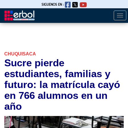
SIGUENOS EN :
Togg
Pasar
navi
al
contenido
principal
CHUQUISACA
Sucre pierde
estudiantes, familias y
futuro: la matrícula cayó
en 766 alumnos en un
año