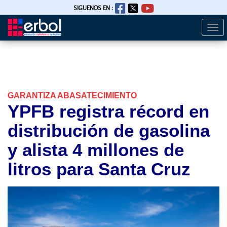
SIGUENOS EN :
Togg
Pasar
navi
al
contenido
principal
GARANTIZA ABASATECIMIENTO
YPFB registra récord en
distribución de gasolina
y alista 4 millones de
litros para Santa Cruz